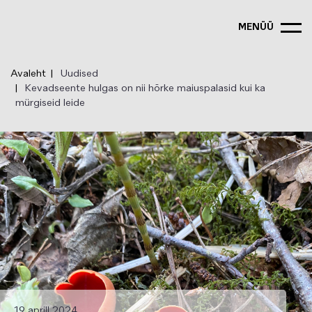
Liigu
edasi
MENÜÜ
põhisisu
juurde
Avaleht
Uudised
Kevadseente hulgas on nii hõrke maiuspalasid kui ka
mürgiseid leide
19 aprill 2024