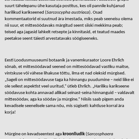
suurt tähelepanu ühe kasutaja postitus, kes oli pannile kuhjanud
harilikud karikseened (
Sarcoscypha austriaca
). Osad
kommentaatorid ei suutnud ära imestada, miks peab seeneisu olema
nii suur, et mittesöödavaks märgitud seent siiski mekkima peab;
teised aga jagasid lahkelt retsepte ja kinnitasid, et teatud maades
peetakse seent täiesti arvestatavaks söögiseeneks.
Eesti Loodusmuuseumi botaanik ja vanemkuraator Loore Ehrlich
sõnab, et mittesöödavad seened on mittesöödavad vastiku maitse,
vintskuse või vähese lihakuse tõttu, ilma et nad oleksid mürgised.
„Sageli on mittesöödavuse taga ka hinnangu puudumine – neid liike ei
ole sellest aspektist veel uuritud,“ ütleb Ehrlich. „Hariliku karikseene
söödavuse kohta annavad allikad seinast-seina hinnanguid – valdavalt
mittesöödav, aga ka söödav ja mürgine.“ Niisiis saab pigem anda
kevadisele seenelisele sama nõu, mis sügiseti: kahtluse korral ära
korja!
Mürgine on kevadseentest aga
kroonliudik
(
Sarcosphaera