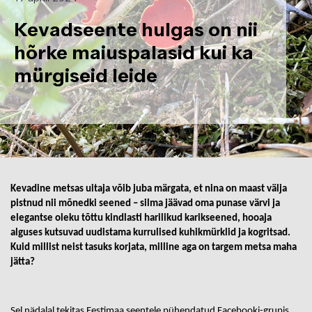
Kevadseente hulgas on nii
hõrke maiuspalasid kui ka
mürgiseid leide
Kevadine metsas uitaja võib juba märgata, et nina on maast välja
pistnud nii mõnedki seened – silma jäävad oma punase värvi ja
elegantse oleku tõttu kindlasti harilikud karikseened, hooaja
alguses kutsuvad uudistama kurrulised kuhikmürklid ja kogritsad.
Kuid millist neist tasuks korjata, milline aga on targem metsa maha
jätta?
Sel nädalal tekitas Eestimaa seentele pühendatud Facebooki-grupis