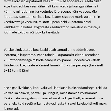
mitmekordset kupatamist vees muutuvad söödavaks. Keeta tuleb
kogritsaid rohkes vees vähemalt kaks korda ja korraga vähemalt
kümme minutit ning iga keetmise järel seened värske veega üle
loputada. Kupatamisel jääb kogritsates sisalduv mürk güromitriin
keeduvette ja veeauru, mistõttu peab neid kupatama hästi
ventileeritud kohas. Kogritsate keeduvett on keelatud inimeste ja
loomade toiduks või joogiks tarvitada.
Värskelt kuivatatud kogritsaid peab samuti enne söömist vees
leotama ja kupatama. Pane tähele – kupatamist ei tohi asendada
kuumtöötlemisega mikrolaineahjus või pannil! Toorete või valesti
töödeldud kogritsate söömisel ilmneb mürgistus peiteaja (tavaliselt
6–12 tunni) järel.
See algab iivelduse, kõhuvalu või -lahtisuse ja oksendamisega, tekkida
võivad ka palavik, peavalu ja –ringlus, minestamine või krambid.
Raskemate mürgistusjuhtumite korral näib petlikult, et enesetunne
paraneb, kuid seejärel kahjustuvad raskelt, sageli ka eluohtlikult maks
ja neerud.