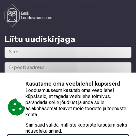
Liitu uudiskirjaga
Kasutame oma veebilehel küpsiseid
Loodusmuuseum kasutab oma veebilehel
küpsiseid, et tagada veebilehe toimivus,
parandada selle jõudlust ja anda sulle
© 2026 Eesti Loodusmuuseum
asjakohasemat teavet meie toodete ja teenuste
kohta.
Lai 29a, Tallinn 10133, reg. nr 70003129
Siin saad valida, milliste küpsiste kasutamiseks
nõusoleku annad.
(+372) 56247554