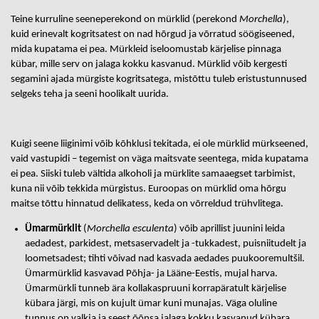
Teine kurruline seeneperekond on mürklid (perekond
Morchella
),
kuid erinevalt kogritsatest on nad hõrgud ja võrratud söögiseened,
mida kupatama ei pea. Mürkleid iseloomustab kärjelise pinnaga
kübar, mille serv on jalaga kokku kasvanud. Mürklid võib kergesti
segamini ajada mürgiste kogritsatega, mistõttu tuleb eristustunnused
selgeks teha ja seeni hoolikalt uurida.
Kuigi seene liiginimi võib kõhklusi tekitada, ei ole mürklid mürkseened,
vaid vastupidi – tegemist on väga maitsvate seentega, mida kupatama
ei pea. Siiski tuleb vältida alkoholi ja mürklite samaaegset tarbimist,
kuna nii võib tekkida mürgistus. Euroopas on mürklid oma hõrgu
maitse tõttu hinnatud delikatess, keda on võrreldud trühvlitega.
Ümarmürklit
(
Morchella esculenta
) võib aprillist juunini leida
aedadest, parkidest, metsaservadelt ja -tukkadest, puisniitudelt ja
loometsadest; tihti võivad nad kasvada aedades puukooremultšil.
Ümarmürklid kasvavad Põhja- ja Lääne-Eestis, mujal harva.
Ümarmürkli tunneb ära kollakaspruuni korrapäratult kärjelise
kübara järgi, mis on kujult ümar kuni munajas. Väga oluline
tunnus on valkja ja seest õõnsa jalaga kokku kasvanud kübara