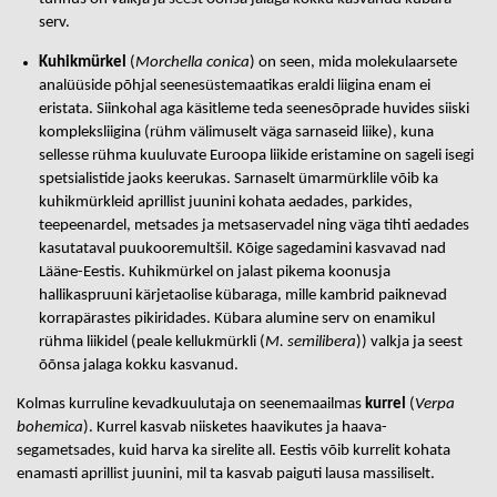
serv.
Kuhikmürkel
(
Morchella conica
) on seen, mida molekulaarsete
analüüside põhjal seenesüstemaatikas eraldi liigina enam ei
eristata. Siinkohal aga käsitleme teda seenesõprade huvides siiski
kompleksliigina (rühm välimuselt väga sarnaseid liike), kuna
sellesse rühma kuuluvate Euroopa liikide eristamine on sageli isegi
spetsialistide jaoks keerukas. Sarnaselt ümarmürklile võib ka
kuhikmürkleid aprillist juunini kohata aedades, parkides,
teepeenardel, metsades ja metsaservadel ning väga tihti aedades
kasutataval puukooremultšil. Kõige sagedamini kasvavad nad
Lääne-Eestis. Kuhikmürkel on jalast pikema koonusja
hallikaspruuni kärjetaolise kübaraga, mille kambrid paiknevad
korrapärastes pikiridades. Kübara alumine serv on enamikul
rühma liikidel (peale kellukmürkli (
M. semilibera
)) valkja ja seest
õõnsa jalaga kokku kasvanud.
Kolmas kurruline kevadkuulutaja on seenemaailmas
kurrel
(
Verpa
bohemica
). Kurrel kasvab niisketes haavikutes ja haava-
segametsades, kuid harva ka sirelite all. Eestis võib kurrelit kohata
enamasti aprillist juunini, mil ta kasvab paiguti lausa massiliselt.