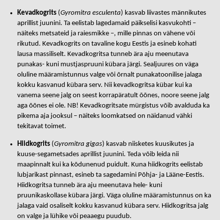
Kevadkogrits
(
Gyromitra esculenta
) kasvab liivastes männikutes
aprillist juunini. Ta eelistab lagedamaid päikselisi kasvukohti –
näiteks metsateid ja raiesmikke –, mille pinnas on vähene või
rikutud. Kevadkogrits on tavaline kogu Eestis ja esineb kohati
lausa massiliselt. Kevadkogritsa tunneb ära aju meenutava
punakas- kuni mustjaspruuni kübara järgi. Sealjuures on väga
oluline määramistunnus valge või õrnalt punakatoonilise jalaga
kokku kasvanud kübara serv. Nii kevadkogritsa kübar kui ka
vanema seene jalg on seest korrapäratult õõnes, noore seene jalg
aga õõnes ei ole. NB! Kevadkogritsate mürgistus võib avalduda ka
pikema aja jooksul – näiteks loomkatsed on näidanud vähki
tekitavat toimet.
Hiidkogrits
(
Gyromitra gigas
) kasvab niisketes kuusikutes ja
kuuse-segametsades aprillist juunini. Teda võib leida nii
maapinnalt kui ka kõdunenud puidult. Kuna hiidkogrits eelistab
lubjarikast pinnast, esineb ta sagedamini Põhja- ja Lääne-Eestis.
Hiidkogritsa tunneb ära aju meenutava hele- kuni
pruunikaskollase kübara järgi. Väga oluline määramistunnus on ka
jalaga vaid osaliselt kokku kasvanud kübara serv. Hiidkogritsa jalg
on valge ja lühike või peaaegu puudub.