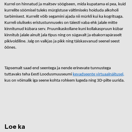
Kurrel on hinnatud ja maitsev söögiseen, mida kupatama ei pea, kuid
kurrelite söömisel tuleks mürgistuse vältimiseks hoiduda alkoholi
tarbimisest. Kurrelit võib segamini ajada nii mürkli kui ka kogritsaga.
Kurreli oluliseks eristustunnuseks on täiesti vaba ehk jalale mitte
kinnitunud kübara serv. Pruunikaskollane kuni kollakaspruun kübar
kinnitub jalale ainult jala tipus ning on sügavalt ja ebakorrapäraselt
pikivoldiline. Jalg on valkjas ja pikk ning täiskasvanud seenel seest
õõnes.
Täpsemalt saad end seentega ja nende erinevate tunnustega
tuttavaks teha Eesti Loodusmuuseumi
kevadseente virtuaalnäitusel,
kus on võimalik iga seene kohta rohkem lugeda ning 3D-pilte uurida.
Loe ka