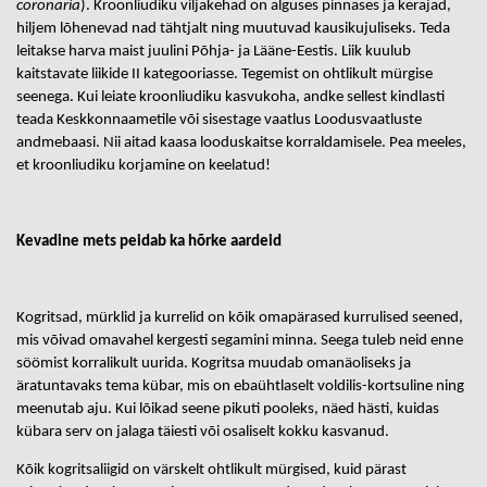
coronaria
). Kroonliudiku viljakehad on alguses pinnases ja kerajad,
hiljem lõhenevad nad tähtjalt ning muutuvad kausikujuliseks. Teda
leitakse harva maist juulini Põhja- ja Lääne-Eestis. Liik kuulub
kaitstavate liikide II kategooriasse. Tegemist on ohtlikult mürgise
seenega. Kui leiate kroonliudiku kasvukoha, andke sellest kindlasti
teada Keskkonnaametile või sisestage vaatlus Loodusvaatluste
andmebaasi. Nii aitad kaasa looduskaitse korraldamisele. Pea meeles,
et kroonliudiku korjamine on keelatud!
Kevadine mets peidab ka hõrke aardeid
Kogritsad, mürklid ja kurrelid on kõik omapärased kurrulised seened,
mis võivad omavahel kergesti segamini minna. Seega tuleb neid enne
söömist korralikult uurida. Kogritsa muudab omanäoliseks ja
äratuntavaks tema kübar, mis on ebaühtlaselt voldilis-kortsuline ning
meenutab aju. Kui lõikad seene pikuti pooleks, näed hästi, kuidas
kübara serv on jalaga täiesti või osaliselt kokku kasvanud.
Kõik kogritsaliigid on värskelt ohtlikult mürgised, kuid pärast