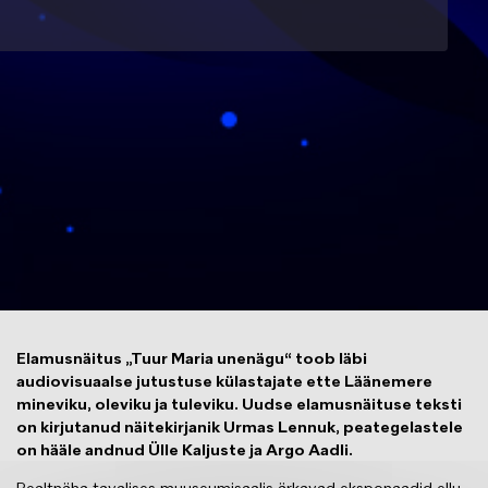
Elamusnäitus „Tuur Maria unenägu“ toob läbi
audiovisuaalse jutustuse külastajate ette Läänemere
mineviku, oleviku ja tuleviku. Uudse elamusnäituse teksti
on kirjutanud näitekirjanik Urmas Lennuk, peategelastele
on hääle andnud Ülle Kaljuste ja Argo Aadli.