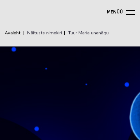
Liigu
edasi
MENÜÜ
põhisisu
juurde
Avaleht
Näituste nimekiri
Tuur Maria unenägu