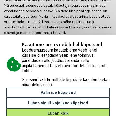
Pealtnäha tavalises muuseumisaalis ärkavad eksponaadid ellu.
Näitusesaali sisenedes satub külastaja reaalsest maailmast
veealusesse teispoolsusesse. Näituse ühe peategelasena on
külastajate ees tuur Maria – teadaolevalt suurima Eesti vetest
püütud kala – mulaaž. Lisaks saab näha auhinnatud ja
meisterlikult valmistatud kalamulaaže liikidest, kes Läänemeres
elavad ja näituse loos kaasa teevad.
Elamusnäitus käsitleb mere olulisust, toob välja inimtegevuse
Kasutame oma veebilehel küpsiseid
põhjustatud muutuseid ja kutsub kaasa mõtlema, mida igaüks
Loodusmuuseum kasutab oma veebilehel
meist saab Läänemere heaks ära teha.
küpsiseid, et tagada veebilehe toimivus,
parandada selle jõudlust ja anda sulle
Näituse kuraator Lennart Lennuk:
asjakohasemat teavet meie toodete ja teenuste
kohta.
Üheskoos maalivad peategelased põlvkondade ülese
pildi Läänemerest, puudutades erinevaid teemasid
Siin saad valida, milliste küpsiste kasutamiseks
mere tervisest kuni selle asukateni. Räägitakse
nõusoleku annad.
merereostuse vähendamisest, mere poolt pakutavatest
Valin ise küpsised
hüvedest ja juba ammuste aegade murekohtadest
liigsete toitainete pärast, aga ka tänapäevasematest
Luban ainult vajalikud küpsised
probleemidest nagu võõrliigid, mikroplast ja
ravimijäägid ning kõrvale ei jää ka mere kultuuriline
Luban kõik
väärtus.”