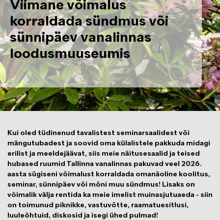
Viimane võimalus
korraldada sündmus või
sünnipäev vanalinnas
loodusmuuseumis
Kui oled tüdinenud tavalistest seminarsaalidest või
mängutubadest ja soovid oma külalistele pakkuda midagi
erilist ja meeldejäävat, siis meie näitusesaalid ja teised
hubased ruumid Tallinna vanalinnas pakuvad veel 2026.
aasta sügiseni võimalust korraldada omanäoline koolitus,
seminar, sünnipäev või mõni muu sündmus! Lisaks on
võimalik välja rentida ka meie imelist muinasjutuaeda - siin
on toimunud piknikke, vastuvõtte, raamatuesitlusi,
luuleõhtuid, diskosid ja isegi ühed pulmad!