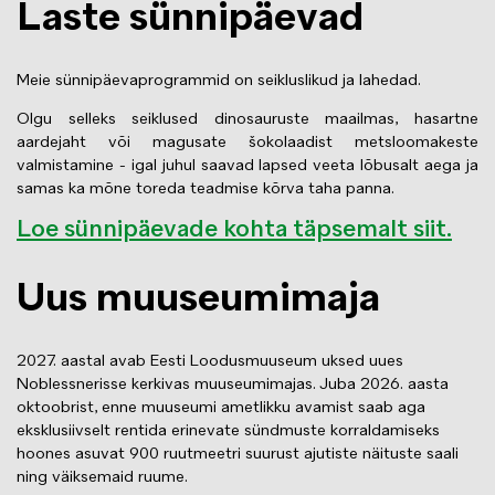
Laste sünnipäevad
Meie sünnipäevaprogrammid on seikluslikud ja lahedad.
Olgu selleks seiklused dinosauruste maailmas, hasartne
aardejaht või magusate šokolaadist metsloomakeste
valmistamine - igal juhul saavad lapsed veeta lõbusalt aega ja
samas ka mõne toreda teadmise kõrva taha panna.
Loe sünnipäevade kohta täpsemalt siit.
Uus muuseumimaja
2027. aastal avab Eesti Loodusmuuseum uksed uues
Noblessnerisse kerkivas muuseumimajas. Juba 2026. aasta
oktoobrist, enne muuseumi ametlikku avamist saab aga
eksklusiivselt rentida erinevate sündmuste korraldamiseks
hoones asuvat 900 ruutmeetri suurust ajutiste näituste saali
ning väiksemaid ruume.