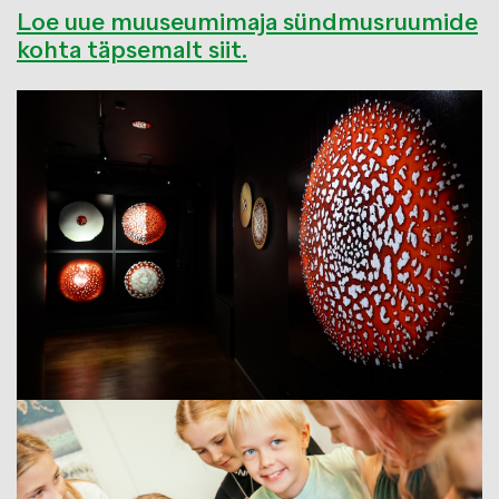
Loe uue muuseumimaja sündmusruumide
kohta täpsemalt siit.
Image
Image