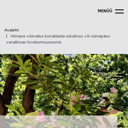
Liigu
edasi
MENÜÜ
põhisisu
juurde
Avaleht
Viimane võimalus korraldada sündmus või sünnipäev
vanalinnas loodusmuuseumis