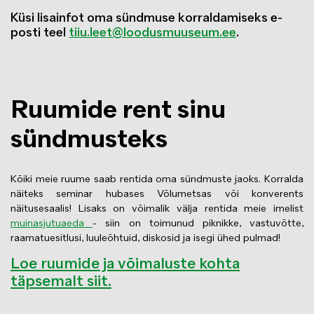
Küsi lisainfot oma sündmuse korraldamiseks e-
posti teel
tiiu.leet@loodusmuuseum.ee
.
Ruumide rent sinu
sündmusteks
Kõiki meie ruume saab rentida oma sündmuste jaoks. Korralda
näiteks seminar hubases Võlumetsas või konverents
näitusesaalis! Lisaks on võimalik välja rentida meie imelist
muinasjutuaeda
- siin on toimunud piknikke, vastuvõtte,
raamatuesitlusi, luuleõhtuid, diskosid ja isegi ühed pulmad!
Loe ruumide ja võimaluste kohta
täpsemalt siit.