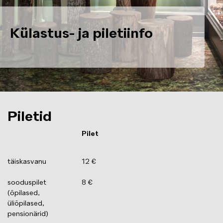
Külastus- ja piletiinfo
Piletid
Pilet
täiskasvanu
12 €
sooduspilet
8 €
(õpilased,
üliõpilased,
pensionärid)