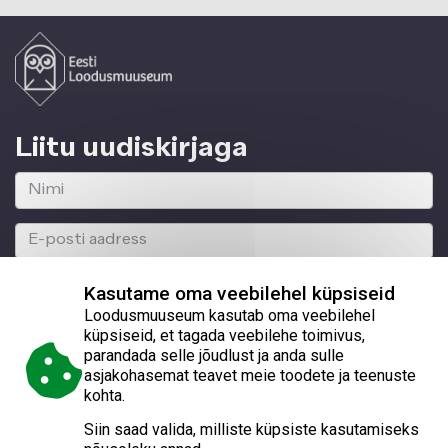
Liitu uudiskirjaga
Kasutame oma veebilehel küpsiseid
Loodusmuuseum kasutab oma veebilehel
küpsiseid, et tagada veebilehe toimivus,
parandada selle jõudlust ja anda sulle
© 2026 Eesti Loodusmuuseum
asjakohasemat teavet meie toodete ja teenuste
kohta.
Lai 29a, Tallinn 10133, reg. nr 70003129
Siin saad valida, milliste küpsiste kasutamiseks