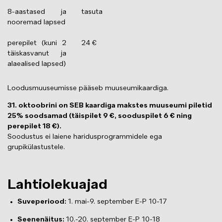
8-aastased ja
tasuta
nooremad lapsed
perepilet (kuni 2
24 €
täiskasvanut ja
alaealised lapsed)
Loodusmuuseumisse pääseb muuseumikaardiga.
31. oktoobrini on SEB kaardiga makstes muuseumi piletid
25% soodsamad (täispilet 9 €, sooduspilet 6 € ning
perepilet 18 €).
Soodustus ei laiene haridusprogrammidele ega
grupikülastustele.
Lahtiolekuajad
Suveperiood:
1. mai-9. september E-P 10-17
Seenenäitus:
10.-20. september E-P 10-18