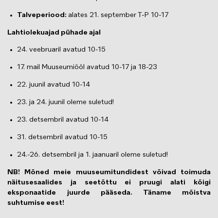
Talveperiood:
alates 21. september T-P 10-17
Lahtiolekuajad pühade ajal
24. veebruaril avatud 10-15
17. mail Muuseumiööl avatud 10-17 ja 18-23
22. juunil avatud 10-14
23. ja 24. juunil oleme suletud!
23. detsembril avatud 10-14
31. detsembril avatud 10-15
24.-26. detsembril ja 1. jaanuaril oleme suletud!
NB! Mõned meie muuseumitundidest võivad toimuda
näitusesaalides ja seetõttu ei pruugi alati kõigi
eksponaatide juurde pääseda. Täname mõistva
suhtumise eest!