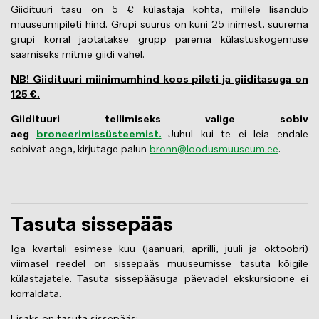
Giidituuri tasu on 5 € külastaja kohta, millele lisandub
muuseumipileti hind. Grupi suurus on kuni 25 inimest, suurema
grupi korral jaotatakse grupp parema külastuskogemuse
saamiseks mitme giidi vahel.
NB! Giidituuri miinimumhind koos pileti ja giiditasuga on
125 €.
Giidituuri tellimiseks valige sobiv
aeg
broneerimissüsteemist.
Juhul kui te ei leia endale
sobivat aega, kirjutage palun
bronn@loodusmuuseum.ee
.
Tasuta sissepääs
Iga kvartali esimese kuu (jaanuari, aprilli, juuli ja oktoobri)
viimasel reedel on sissepääs muuseumisse tasuta kõigile
külastajatele. Tasuta sissepääsuga päevadel ekskursioone ei
korraldata.