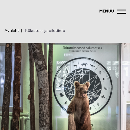
Liigu
edasi
MENÜÜ
põhisisu
juurde
Avaleht
Külastus- ja piletiinfo