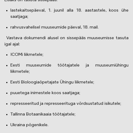
Lisaks on tasuta sissepääs:
lastekaitsepäeval, 1. juunil alla 18. aastastele, koos ühe
saatjaga;
rahvusvahelisel muuseumide päeval, 18. mail.
Vastava dokumendi alusel on sissepääs muuseumisse tasuta
igal ajal:
ICOMi liikmetele;
Eesti muuseumide töötajatele ja muuseumiühingu
liikmetele;
Eesti Bioloogiaõpetajate Ühingu liikmetele;
puuetega inimestele koos saatjaga;
represseeritud ja represseerituga võrdsustatud isikutele;
Tallinna Botaanikaaia töötajatele;
Ukraina põgenikele.