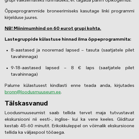
grupi väiksemateks rühmadeks, et tagada parim õpikogemus.
Õppeprogrammide broneerimiseks kasutage linki programmi
kirjelduse juures.
NB! Miinimumhind on 60 eurot grupi kohta.
Lastegruppide külastuse hinnad ilma õppeprogrammita:
8-aastased ja nooremad lapsed – tasuta (saatjatele pilet
tavahinnaga)
9-18-aastased lapsed – 8 € laps (saatjatele pilet
tavahinnaga)
Palume külastusest kindlasti enne teada anda, kirjutades
bronn@loodusmuuseum.ee
.
Täiskasvanud
Loodusmuuseumist saab tellida tervet maja tutvustavat
ekskursiooni nii eesti-, inglise- kui ka vene keeles. Giidituur
kestab 45-60 minutit. Erikokkuleppel on võimalik ekskursioone
tellida ka väljaspool tööaega.