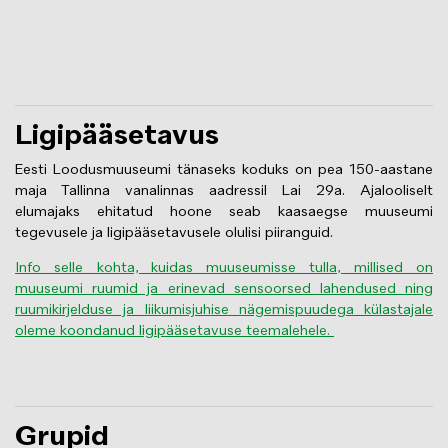
Ligipääsetavus
Eesti Loodusmuuseumi tänaseks koduks on pea 150-aastane
maja Tallinna vanalinnas aadressil Lai 29a. Ajalooliselt
elumajaks ehitatud hoone seab kaasaegse muuseumi
tegevusele ja ligipääsetavusele olulisi piiranguid.
Info selle kohta, kuidas muuseumisse tulla, millised on
muuseumi ruumid ja erinevad sensoorsed lahendused ning
ruumikirjelduse ja liikumisjuhise nägemispuudega külastajale
oleme koondanud ligipääsetavuse teemalehele.
Grupid