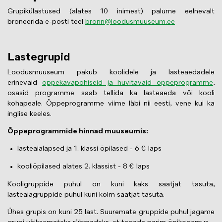
Grupikülastused (alates 10 inimest) palume eelnevalt
broneerida e-posti teel
bronn@loodusmuuseum.ee
Lastegrupid
Loodusmuuseum pakub koolidele ja lasteaedadele
erinevaid
õppekavapõhiseid ja huvitavaid õppeprogramme
,
osasid programme saab tellida ka lasteaeda või kooli
kohapeale. Õppeprogramme viime läbi nii eesti, vene kui ka
inglise keeles.
Õppeprogrammide hinnad muuseumis:
lasteaialapsed ja 1. klassi õpilased - 6 € laps
kooliõpilased alates 2. klassist - 8 € laps
Kooligruppide puhul on kuni kaks saatjat tasuta,
lasteaiagruppide puhul kuni kolm saatjat tasuta.
Ühes grupis on kuni 25 last. Suuremate gruppide puhul jagame