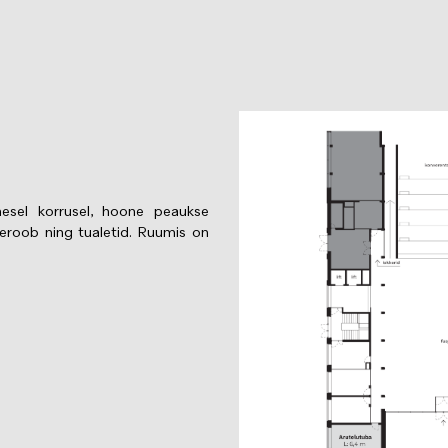
Image
esel korrusel, hoone peaukse
eroob ning tualetid. Ruumis on