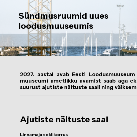
Sündmusruumid uues
loodusmuuseumis
2027. aastal avab Eesti Loodusmuuseum 
muuseumi ametlikku avamist saab aga eks
suurust ajutiste näituste saali ning väikse
Ajutiste näituste saal
Linnamaja soklikorrus