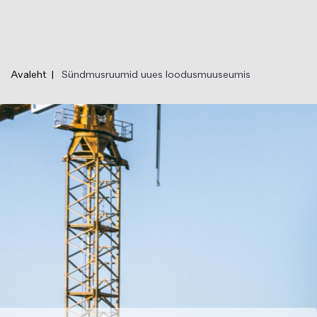
Liigu
edasi
põhisisu
juurde
Avaleht
Sündmusruumid uues loodusmuuseumis