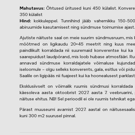
Mahutavus:
Õhtused üritused kuni 450 külalist. Konvere
350 külalist
Hind:
kokkuleppel. Tunnihind jääb vahemikku 150-500 
abiruumide kasutamisest ning sündmuse toimumise ajast.
Ajutiste näituste saal on meie suurim sündmusruum, mis 
mõõtmed on ligikaudu 20×45 meetrit ning kuus meet
paindlikult korraldada nii suuremaid konverentse kui ka 
saarepuidust laudpõrand, mis loob hubase atmosfääri. Ru
annavad sündmuse korraldajatele võimaluse kujundad
iseloomule – olgu selleks konverents, gala, esitlus või pidu
Saalile on ligipääs nii fuajeest kui ka hoonealusest parklas
Eksklusiivselt on võimalik ruumis sündmusi korralda
käesoleva aasta oktoobrist 2027. aasta 7. veebruarini
näituse ehitus. NB! Sel perioodil ei ole ruumis tehnikat ega
Pärast muuseumi avamist 2027. aastal on näitusesaalis
kuni 300 m2 suurusel pinnal.