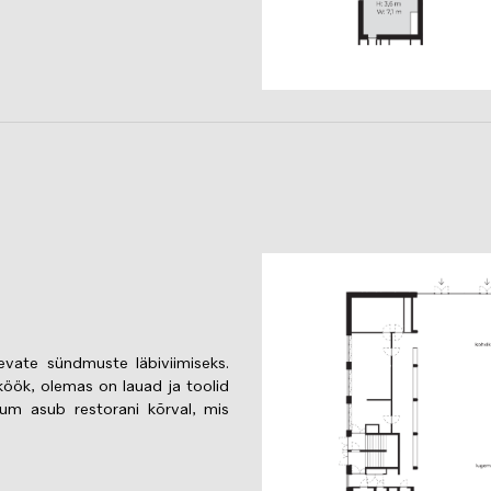
Image
vate sündmuste läbiviimiseks.
köök, olemas on lauad ja toolid
um asub restorani kõrval, mis