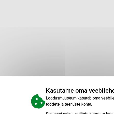
Kasutame oma veebilehe
Loodusmuuseum kasutab oma veebilehel
toodete ja teenuste kohta.
Siin saad valida, milliste küpsiste k
Lai 29a, Tall