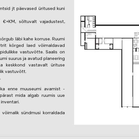
ntsid jt päevased üritused kuni
€+KM, sõltuvalt vajadustest,
kõrgub läbi kahe korruse. Ruumi
rit kõrged laed võimaldavad
pidulikke vastuvõtte. Saalis on
umi suurus ja avatud planeering
a keskkond vastavalt ürituse
lik vastuvõtt.
t.
da ka enne muuseumi avamist -
, pärast mida algab ruumis uue
 inventari.
 võimalik sündmusi korraldada