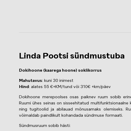
Linda Pootsi sündmustuba
Dokihoone (kaarega hoone) soklikorrus
Mahutavus
: kuni 30 inimest
Hind
: alates 55 €+KM/tund või 310€ +km/päev
Dokihoone merepoolses osas paiknev ruum sobib erine
Ruumi ühes seinas on sisseehitatud multifunktsionaalne 
ning tugitoolid ja abilauad mõnusamaks olemiseks. Ru
võimaldab paindlikult kohandada sündmuse formaati.
Sündmusruum sobib hästi: