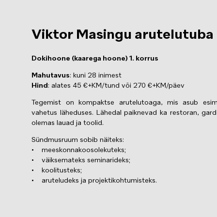
Viktor Masingu arutelutuba
Dokihoone (kaarega hoone) 1. korrus
Mahutavus
: kuni 28 inimest
Hind
: alates 45 €+KM/tund või 270 €+KM/päev
Tegemist on kompaktse arutelutoaga, mis asub esim
vahetus läheduses. Lähedal paiknevad ka restoran, gard
olemas lauad ja toolid.
Sündmusruum sobib näiteks:
• meeskonnakoosolekuteks;
• väiksemateks seminarideks;
• koolitusteks;
• aruteludeks ja projektikohtumisteks.