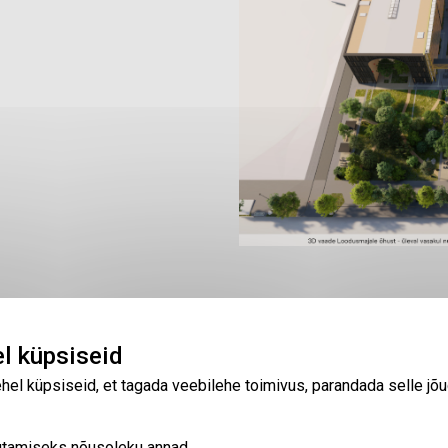
Liitu uudiskirj
l küpsiseid
 küpsiseid, et tagada veebilehe toimivus, parandada selle jõud
asutamiseks nõusoleku annad.
inn