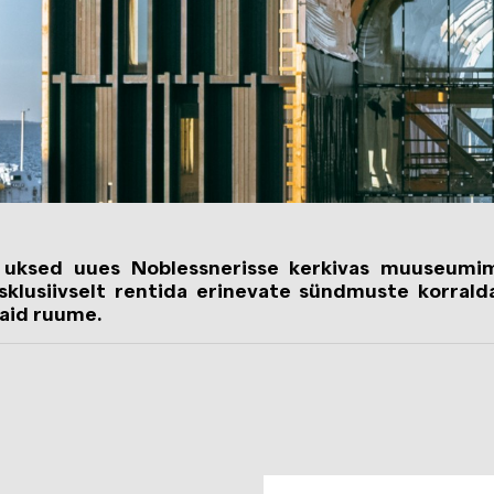
uksed uues Noblessnerisse kerkivas muuseumim
klusiivselt rentida erinevate sündmuste korral
maid ruume.
Image