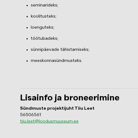
seminarideks;
koolitusteks;
loenguteks;
töötubadeks;
sünnipäevade tähistamiseks;
meeskonnasündmusteks.
Lisainfo ja broneerimine
Sündmuste projektijuht Tiiu Leet
56506561
tiiu.leet@loodusmuuseum.ee