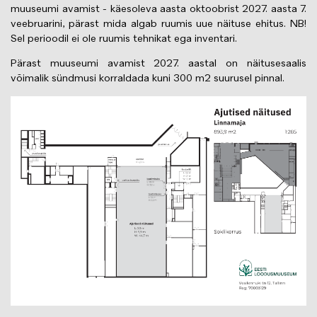
muuseumi avamist - käesoleva aasta oktoobrist 2027. aasta 7.
veebruarini, pärast mida algab ruumis uue näituse ehitus. NB!
Sel perioodil ei ole ruumis tehnikat ega inventari.
Pärast muuseumi avamist 2027. aastal on näitusesaalis
võimalik sündmusi korraldada kuni 300 m2 suurusel pinnal.
Изображение