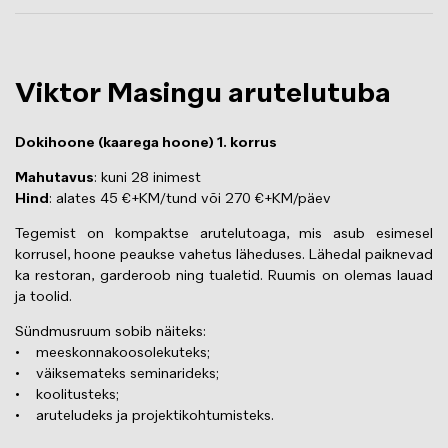
Viktor Masingu arutelutuba
Dokihoone (kaarega hoone) 1. korrus
Mahutavus
: kuni 28 inimest
Hind
: alates 45 €+KM/tund või 270 €+KM/päev
Tegemist on kompaktse arutelutoaga, mis asub esimesel
korrusel, hoone peaukse vahetus läheduses. Lähedal paiknevad
ka restoran, garderoob ning tualetid. Ruumis on olemas lauad
ja toolid.
Sündmusruum sobib näiteks:
• meeskonnakoosolekuteks;
• väiksemateks seminarideks;
• koolitusteks;
• aruteludeks ja projektikohtumisteks.