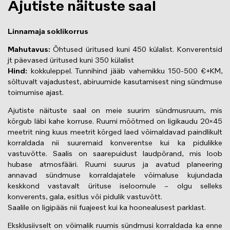
Ajutiste näituste saal
Linnamaja soklikorrus
Mahutavus:
Õhtused üritused kuni 450 külalist. Konverentsid
jt päevased üritused kuni 350 külalist
Hind:
kokkuleppel. Tunnihind jääb vahemikku 150-500 €+KM,
sõltuvalt vajadustest, abiruumide kasutamisest ning sündmuse
toimumise ajast.
Ajutiste näituste saal on meie suurim sündmusruum, mis
kõrgub läbi kahe korruse. Ruumi mõõtmed on ligikaudu 20×45
meetrit ning kuus meetrit kõrged laed võimaldavad paindlikult
korraldada nii suuremaid konverentse kui ka pidulikke
vastuvõtte. Saalis on saarepuidust laudpõrand, mis loob
hubase atmosfääri. Ruumi suurus ja avatud planeering
annavad sündmuse korraldajatele võimaluse kujundada
keskkond vastavalt ürituse iseloomule – olgu selleks
konverents, gala, esitlus või pidulik vastuvõtt.
Saalile on ligipääs nii fuajeest kui ka hoonealusest parklast.
Eksklusiivselt on võimalik ruumis sündmusi korraldada ka enne