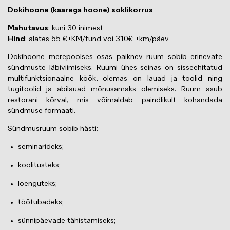
Dokihoone (kaarega hoone) soklikorrus
Mahutavus
: kuni 30 inimest
Hind
: alates 55 €+KM/tund või 310€ +km/päev
Dokihoone merepoolses osas paiknev ruum sobib erinevate
sündmuste läbiviimiseks. Ruumi ühes seinas on sisseehitatud
multifunktsionaalne köök, olemas on lauad ja toolid ning
tugitoolid ja abilauad mõnusamaks olemiseks. Ruum asub
restorani kõrval, mis võimaldab paindlikult kohandada
sündmuse formaati.
Sündmusruum sobib hästi:
seminarideks;
koolitusteks;
loenguteks;
töötubadeks;
sünnipäevade tähistamiseks;