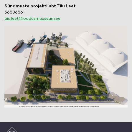
Sündmuste projektijuht Tiiu Leet
56506561
tiiu.leet@loodusmuuseum.ee
Изображение