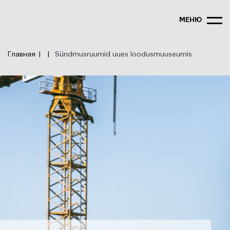
Перейти
к
МЕНЮ
основному
содержанию
Главная
Sündmusruumid uues loodusmuuseumis