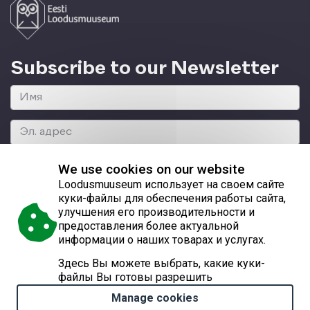
Subscribe to our Newsletter
We use cookies on our website
Loodusmuuseum использует на своем сайте
куки-файлы для обеспечения работы сайта,
улучшения его производительности и
© 2026 Eesti Loodusmuuseum
предоставления более актуальной
информации о наших товарах и услугах.
Lai 29a, Tallinn 10133, reg. nr 70003129
Здесь Вы можете выбрать, какие куки-
файлы Вы готовы разрешить
(+372) 56247554
Manage cookies