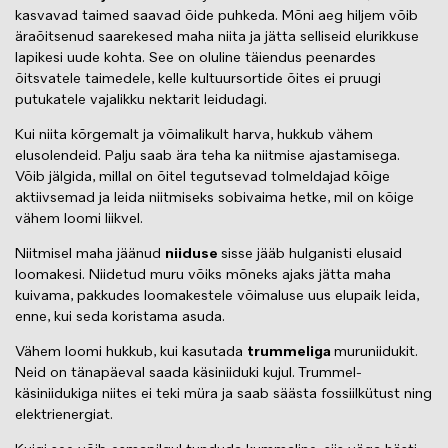
kasvavad taimed saavad õide puhkeda. Mõni aeg hiljem võib
äraõitsenud saarekesed maha niita ja jätta selliseid elurikkuse
lapikesi uude kohta. See on oluline täiendus peenardes
õitsvatele taimedele, kelle kultuursortide õites ei pruugi
putukatele vajalikku nektarit leidudagi.
Kui niita kõrgemalt ja võimalikult harva, hukkub vähem
elusolendeid. Palju saab ära teha ka niitmise ajastamisega.
Võib jälgida, millal on õitel tegutsevad tolmeldajad kõige
aktiivsemad ja leida niitmiseks sobivaima hetke, mil on kõige
vähem loomi liikvel.
Niitmisel maha jäänud
niiduse
sisse jääb hulganisti elusaid
loomakesi. Niidetud muru võiks mõneks ajaks jätta maha
kuivama, pakkudes loomakestele võimaluse uus elupaik leida,
enne, kui seda koristama asuda.
Vähem loomi hukkub, kui kasutada
trummeliga
muruniidukit.
Neid on tänapäeval saada käsiniiduki kujul. Trummel-
käsiniidukiga niites ei teki müra ja saab säästa fossiilkütust ning
elektrienergiat.