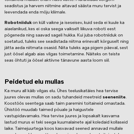
seadistus ja harvem niitmine aitavad säästa muru tervist ja
leevendada enda mõju kliimale.
Robotniiduk
on küll vaikne ja iseseisev, kuid seda ei kuule ka
aiaelanikud, kes ei oska seega vaikselt liikuva roboti eest
põgeneda ning saavad sageli hukka. Kui juba robotniiduk on
soetatud, tuleks see seadistada niitma erinevalt kõrguselt ning
jätta aeda niitmata osasid. Niita tuleks aga pigem päeval, sest
just öösel algab aias vilgas toimetamine. Näiteks on teiste
seas õhtuti ja öösel aktiivne tänavune aasta loom siil.
Peidetud elu mullas
Ka muru all käib vilgas elu. Ühes teelusikatäies hea tervise
juures olevas mullas on sadu tuhandeid meetreid
seeneniite
.
Koostöös seentega saab taim paremini toitaineid omastada.
Ühistöö muudab taimed põuale ja haigustele
vastupidavamaks. Hea tervise juures ja lopsakalt kasvama
lastud murus ei teki seega kuumalainete ajal koledaid kollaseid
laike. Taimejuurtega koos kasvavad seened annavad mullale