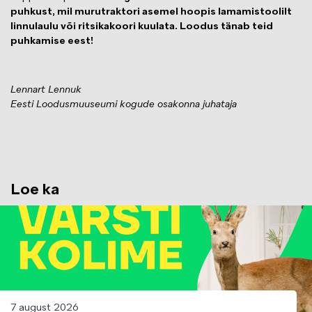
puhkust, mil murutraktori asemel hoopis lamamistoolilt
linnulaulu või ritsikakoori kuulata. Loodus tänab teid
puhkamise eest!
Lennart Lennuk
Eesti Loodusmuuseumi kogude osakonna juhataja
Loe ka
Image
7 august 2026