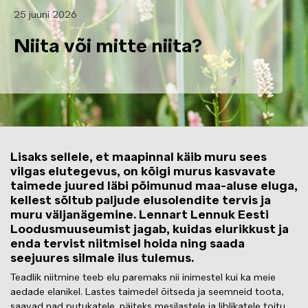
25 juuni 2026
Niita või mitte niita?
Lisaks sellele, et maapinnal käib muru sees
vilgas elutegevus, on kõigi murus kasvavate
taimede juured läbi põimunud maa-aluse eluga,
kellest sõltub paljude elusolendite tervis ja
muru väljanägemine. Lennart Lennuk Eesti
Loodusmuuseumist jagab, kuidas elurikkust ja
enda tervist niitmisel hoida ning saada
seejuures silmale ilus tulemus.
Teadlik niitmine teeb elu paremaks nii inimestel kui ka meie
aedade elanikel. Lastes taimedel õitseda ja seemneid toota,
saavad nad putukatele, näiteks mesilastele ja liblikatele toitu