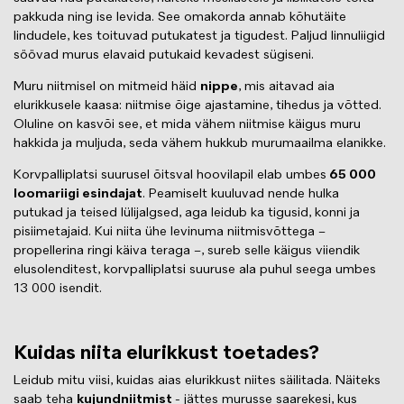
pakkuda ning ise levida. See omakorda annab kõhutäite
lindudele, kes toituvad putukatest ja tigudest. Paljud linnuliigid
söövad murus elavaid putukaid kevadest sügiseni.
Muru niitmisel on mitmeid häid
nippe
, mis aitavad aia
elurikkusele kaasa: niitmise õige ajastamine, tihedus ja võtted.
Oluline on kasvõi see, et mida vähem niitmise käigus muru
hakkida ja muljuda, seda vähem hukkub murumaailma elanikke.
Korvpalliplatsi suurusel õitsval hoovilapil elab umbes
65 000
loomariigi esindajat
. Peamiselt kuuluvad nende hulka
putukad ja teised lülijalgsed, aga leidub ka tigusid, konni ja
pisiimetajaid. Kui niita ühe levinuma niitmisvõttega –
propellerina ringi käiva teraga –, sureb selle käigus viiendik
elusolenditest, korvpalliplatsi suuruse ala puhul seega umbes
13 000 isendit.
Kuidas niita elurikkust toetades?
Leidub mitu viisi, kuidas aias elurikkust niites säilitada. Näiteks
saab teha
kujundniitmist
- jättes murusse saarekesi, kus