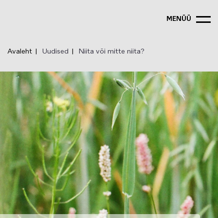
Liigu
edasi
MENÜÜ
põhisisu
juurde
Avaleht
Uudised
Niita või mitte niita?