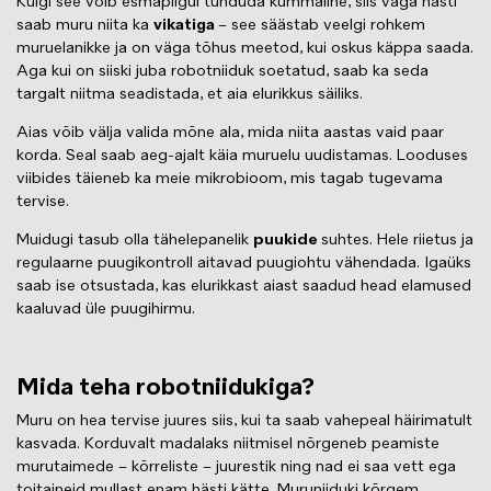
Kuigi see võib esmapilgul tunduda kummaline, siis väga hästi
saab muru niita ka
vikatiga
– see säästab veelgi rohkem
muruelanikke ja on väga tõhus meetod, kui oskus käppa saada.
Aga kui on siiski juba robotniiduk soetatud, saab ka seda
targalt niitma seadistada, et aia elurikkus säiliks.
Aias võib välja valida mõne ala, mida niita aastas vaid paar
korda. Seal saab aeg-ajalt käia muruelu uudistamas. Looduses
viibides täieneb ka meie mikrobioom, mis tagab tugevama
tervise.
Muidugi tasub olla tähelepanelik
puukide
suhtes. Hele riietus ja
regulaarne puugikontroll aitavad puugiohtu vähendada. Igaüks
saab ise otsustada, kas elurikkast aiast saadud head elamused
kaaluvad üle puugihirmu.
Mida teha robotniidukiga?
Muru on hea tervise juures siis, kui ta saab vahepeal häirimatult
kasvada. Korduvalt madalaks niitmisel nõrgeneb peamiste
murutaimede – kõrreliste – juurestik ning nad ei saa vett ega
toitaineid mullast enam hästi kätte. Muruniiduki kõrgem