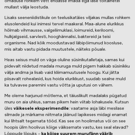
omaduse rohkem vett endasse imada ega lase toitainetel
mullast välja leostuda.
Lisaks seeneniidistikule on teelusikatäies viljakas mullas rohkem
elusolendeid kui inimesi tervel maakeral. Maa-alune elurikkus
hõlmab vihmausse, valgeliimuklasi, loimureid, keriloomi,
hulkjalgseid, sarvlesti, hooghännalisi, baktereid ja teisi
organisme. Nad kõik moodustavad läbipõimunud koosluse,
mis aitab vastu pidada muutustele, näiteks põuale.
Heas seisus muld on väga oluline süsinikutalletaja, samas kui
pidevalt niidetud madala muruga muld pigem hakkab süsinikku
välja andma ja lisab vaid kliimamuutusele hoogu. Kui jätta
piisavalt rohealasid, kus hoida elurikkust, suudab sealne muld
ka tulvavee paremini vastu võtta ja uputusi on vähem.
Me oleme harjunud mõtlema, et täiuslikult madalaks pügatud
muru on aia uhkus, samas pikem hein viitab lohakusele. Kutsun
üles
väikesele eksperimendile
: vaatame asja läbi mesilase
silmade ja märkame niitmata jäänud lapikeses midagi enamat
kui lihtsalt tegemata tööd. Kas see on hoolimatus või on see
hoopis ülim hoolivus kõige väiksemate vastu, kes seal elavad?
Lõppude lõpuks –
ka kõige suurem murufänn väärib