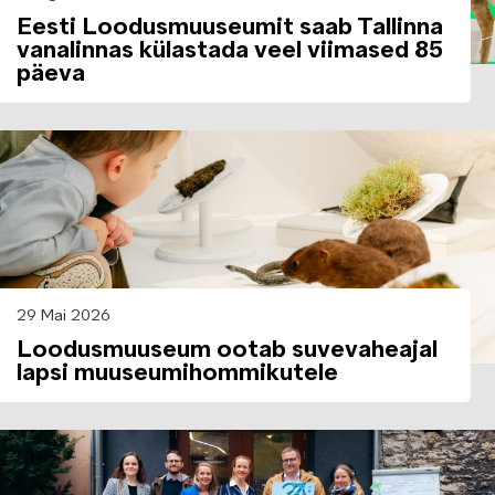
Eesti Loodusmuuseumit saab Tallinna
vanalinnas külastada veel viimased 85
päeva
Image
29 Mai 2026
Loodusmuuseum ootab suvevaheajal
lapsi muuseumihommikutele
Image