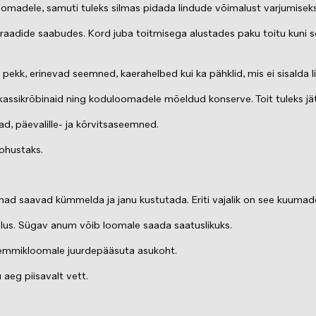
vloomadele, samuti tuleks silmas pidada lindude võimalust varjumise
kraadide saabudes. Kord juba toitmisega alustades paku toitu kuni
 pekk, erinevad seemned, kaerahelbed kui ka pähklid, mis ei sisalda l
 kassikrõbinaid ning koduloomadele mõeldud konserve. Toit tuleks jätta
ad, päevalille- ja kõrvitsaseemned.
 ohustaks.
ad saavad kümmelda ja janu kustutada. Eriti vajalik on see kuuma
i alus. Sügav anum võib loomale saada saatuslikuks.
e lemmikloomale juurdepääsuta asukoht.
 aeg piisavalt vett.