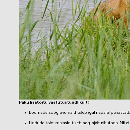
Paku lisatoitu vastutustundlikult!
Loomade söögianumaid tuleb igal nädalal puhastada 
Lindude toidumajasid tuleb aeg-ajalt nihutada. Nii 