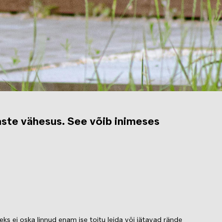
aste vähesus. See võib inimeses
ks ei oska linnud enam ise toitu leida või jätavad rände