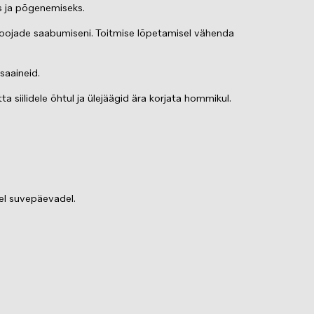
ks ja põgenemiseks.
 soojade saabumiseni. Toitmise lõpetamisel vähenda
isaaineid.
 siilidele õhtul ja ülejäägid ära korjata hommikul.
del suvepäevadel.