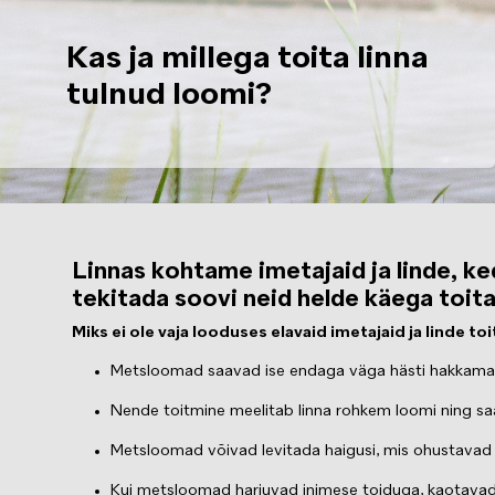
Kas ja millega toita linna
tulnud loomi?
Linnas kohtame imetajaid ja linde, k
tekitada soovi neid helde käega toita
Miks ei ole vaja looduses elavaid imetajaid ja linde toi
Metsloomad saavad ise endaga väga hästi hakkama ja
Nende toitmine meelitab linna rohkem loomi ning sa
Metsloomad võivad levitada haigusi, mis ohustavad 
Kui metsloomad harjuvad inimese toiduga, kaotavad na