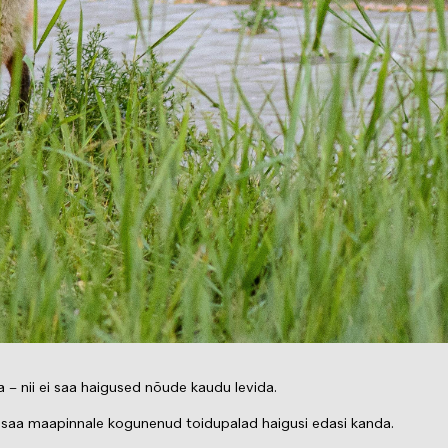
– nii ei saa haigused nõude kaudu levida.
ei saa maapinnale kogunenud toidupalad haigusi edasi kanda.