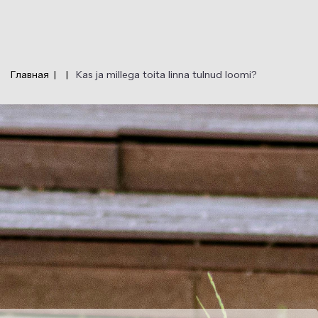
Перейти
к
основному
содержанию
Главная
Kas ja millega toita linna tulnud loomi?