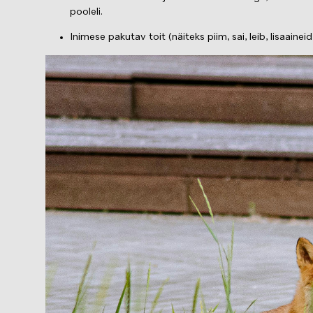
pooleli.
Inimese pakutav toit (näiteks piim, sai, leib, lisaai
Изображение