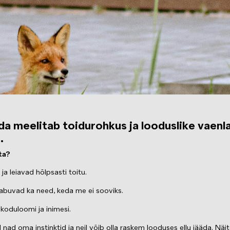
eda meelitab toidurohkus ja looduslike vaenl
.
ta?
 leiavad hõlpsasti toitu.
abuvad ka need, keda me ei sooviks.
koduloomi ja inimesi.
d oma instinktid ja neil võib olla raskem looduses ellu jääda. Näite