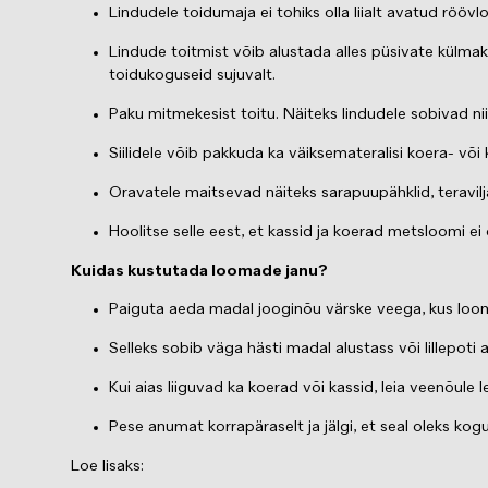
Lindudele toidumaja ei tohiks olla liialt avatud röö
Lindude toitmist võib alustada alles püsivate külma
toidukoguseid sujuvalt.
Paku mitmekesist toitu. Näiteks lindudele sobivad nii
Siilidele võib pakkuda ka väiksemateralisi koera- või
Oravatele maitsevad näiteks sarapuupähklid, teravilj
Hoolitse selle eest, et kassid ja koerad metsloomi ei
Kuidas kustutada loomade janu?
Paiguta aeda madal jooginõu värske veega, kus loom
Selleks sobib väga hästi madal alustass või lillepot
Kui aias liiguvad ka koerad või kassid, leia veenõul
Pese anumat korrapäraselt ja jälgi, et seal oleks kogu
Loe lisaks: