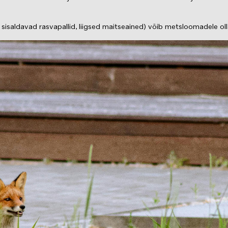
neid sisaldavad rasvapallid, liigsed maitseained) võib metsloomadele 